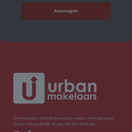
***ENGLISH***
Beautiful and, above all, bright three-room apartment located
on the first floor, with a living area of 87 m². The apartment is
situated on the first floor and accessible by elevator, and
features a sunny south-facing loggia with unobstructed views, as
well as a private (bicycle) storage unit in the basement. This
charming and modern apartment has a playful layout and
includes two comfortable bedrooms.
LAYOUT: See the floor plans in the photo attachment and/or
make an appointment with URBAN MAKELAARS.
Secured entrance with mailboxes, staircase, elevator, and
access to the storage units.
Via the shared entrance, you can reach the first floor by elevator
or stairs.
Entrance: from the hallway, you have direct access to the
spacious and bright living room, featuring a cozy electric
fireplace, and the kitchen. The semi-open kitchen (from 2023),
located at the rear of the living room, is equipped with various
Dé makelaar in Badhoevedorp waar u centraal staat.
built-in appliances. Through the French doors, you can access
Open, toegankelijk en gericht op resultaat.
the 6 m² loggia, which is south-facing and offers unobstructed
views over the communal courtyard garden. This is a wonderful,