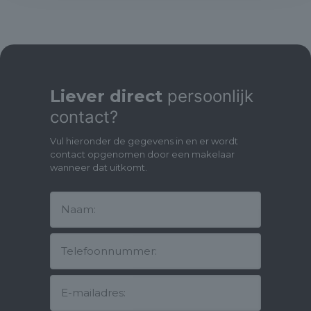
- Berging in onderbouw van 3 M2.
- Twee prettige slaapkamers.
- Luxe keuken uit 2023 voorzien van diverse inbouw apparatuur.
- Gemeenschappelijke binnenplaats.
- Complex uit 2006 met lift.
- Energielabel: A, geldig tot en met 18 januari 2032.
- Goed geïsoleerde woning o.a. voorzien van dubbel glas, vloer
Liever direct
persoonlijk
en muurisolatie.
contact?
- Video/intercom installatie aanwezig.
- Mogelijkheid tot het huren van een parkeerplaats in de
Vul hieronder de gegevens in en er wordt
ondergelegen garage.
contact opgenomen door een makelaar
- Gehele inboedel kan worden overgenomen.
wanneer dat uitkomt.
- Uitstekende ligging ten opzichte van het openbaar vervoer,
winkels en sportvoorzieningen.
- Notaris: naar keuze koper, mits koopakte conform Model Ring
bij notaris in Groot Amsterdam.
- Vraagprijs: € 425.000,- k.k.
- Oplevering: in overleg.
Pak snel je kans indien je op zoek bent naar een instapklaar,
superpraktisch 3-kamer appartement met een zonnige loggia
in het sterk opkomende Nieuw-West!