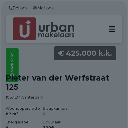
Bel ons
Mail ons
€ 425.000 k.k.
Verkocht
Alle foto's
Pieter van der Werfstraat
(44)
125
1067 EM Amsterdam
Woonoppervlakte
Slaapkamers
87 m²
2
Energielabel
Bouwjaar
A
2006