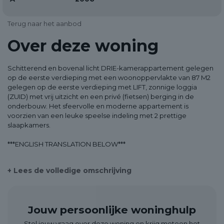
Terug naar het aanbod
Over deze woning
Schitterend en bovenal licht DRIE-kamerappartement gelegen
op de eerste verdieping met een woonoppervlakte van 87 M2
gelegen op de eerste verdieping met LIFT, zonnige loggia
(ZUID) met vrij uitzicht en een privé (fietsen) berging in de
onderbouw. Het sfeervolle en moderne appartement is
voorzien van een leuke speelse indeling met 2 prettige
slaapkamers.
***ENGLISH TRANSLATION BELOW***
INDELING: zie de plattegronden in de fotobijlage en/of maak
+ Lees de volledige omschrijving
een afspraak met URBAN MAKELAARS.
Afgesloten entree met brievenbussen, trappenhuis, lift en
toegang tot de bergingen.
Jouw persoonlijke woninghulp
Via het gemeenschappelijk entree met lift of trap bereik je de
Stel jouw vraag over deze woning en krijg meteen het