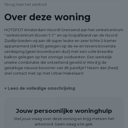
Terug naar het aanbod
Over deze woning
HOTSPOT Amsterdam-Noord! Grenzend aan het winkelcentrum
''winkelcentrum Boven 't Y'' en op loopafstand van de Noord-
Zuidlijn bieden wij aan dit super leuke en zeer lichte 2-kamer
appartement (48 M2) gelegen op de 4e en tevens bovenste
verdieping (geen bovenburen dus!) met een volle breedte
balkon gelegen op het zonnige zuidwesten. Een werkelijk
unieke combinatie die ontzettend gewild is! Word jij de
gelukkige nieuwe bewoner van dit pareltje? Neem dan (heel)
snel contact met op met Urban Makelaars!
INDELING: (zie ook de plattegronden in de fotobijlage)
+ Lees de volledige omschrijving
BEGANE GROND: Afgesloten gemeenschappelijke entree met
bellentableau, brievenbussen en het verzorgde trappenhuis.
Jouw persoonlijke woninghulp
VIERDE VERDIEPING: Vanuit de royale hal heb je toegang tot alle
vertrekken in het appartement: door de grote raampartijen en
Stel jouw vraag over deze woning en krijg meteen het
prettige natuurlijke lichtinval doet de woonkamer bijzonder
antwoord. Geen vraag is te gek.
ruim aan. De woonkamer geeft toegang tot het heerlijke royale