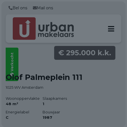
Bel ons
Mail ons
€ 295.000 k.k.
Verkocht
Alle foto's
Olof Palmeplein 111
(25)
1025 WV Amsterdam
Woonoppervlakte
Slaapkamers
48 m²
1
Energielabel
Bouwjaar
C
1987