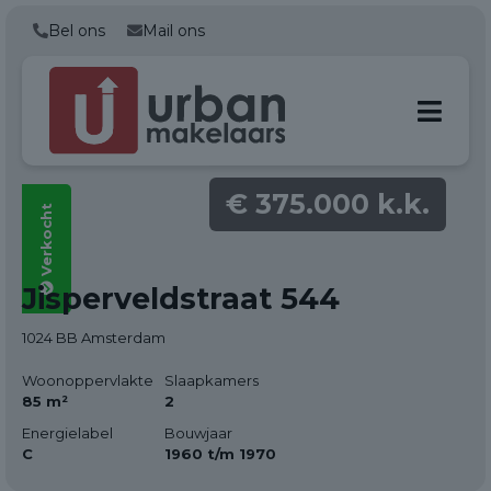
Bel ons
Mail ons
€ 375.000 k.k.
Verkocht
Alle foto's
Jisperveldstraat 544
(28)
1024 BB Amsterdam
Woonoppervlakte
Slaapkamers
85 m²
2
Energielabel
Bouwjaar
C
1960 t/m 1970