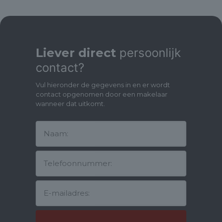
andere financiering).
- Gezonde coöperatie; de servicekosten: € 235,- per maand. (dit
is inclusief is een voorschot op de stookkosten, de
onderhoudsreserve, het schoonhouden van de algemene
ruimtes, het (groot)onderhoud, de opstalverzekering, de
erfpachtcanon en de onroerende zakenbelasting.
Liever direct
persoonlijk
- Goed geïsoleerde woning o.a. voorzien van dubbel glas.
contact?
- Voorzien van airco met verwarming.
- Energielabel C, geldig tot en met 24 juli 2035.
Vul hieronder de gegevens in en er wordt
- Beginhalte van de Noord-Zuidlijn zeer nabij.
contact opgenomen door een makelaar
- Veel voorzieningen zijn op loopafstand. (park, openbaar
wanneer dat uitkomt.
vervoer, winkelcentrum Waterlandplein en Boven ‘t IJ)
- Er is voldoende gratis parkeergelegenheid in de directe
omgeving.
- Notaris: keuze koper. (binnen de notarisring Amsterdam)
- Oplevering: in overleg.
- Vraagprijs: € 375.000,- k.k.
Kortom: Een zeer licht en modern appartement gelegen in het
gewilde Amsterdam Noord, nabij winkelcentrum Boven 't Y en
op loopafstand van de Noord-Zuidlijn!
ENGLISH: