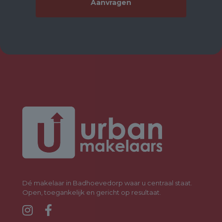
Within short walking distance of the North-South metro line,
you’ll find this well-maintained 3-room (formerly 4-room)
apartment of 85 m² with elevator access, south-facing balcony,
and a private storage unit on the ground floor.
The apartment offers a fantastic open view, two spacious
bedrooms, a bright living room with access to a sunny balcony, a
modern bathroom (2021), and a luxurious kitchen (2019)
equipped with built-in appliances. The location on the south side
of the building ensures plenty of natural light and many hours of
sunshine on the balcony. A truly unique and highly desirable
combination!
Will you be the lucky new owner of this gem? Then get in touch
with Urban Makelaars today!
LAYOUT (also see floor plans in photo gallery)
GROUND FLOOR:
Secured modern entrance with intercom, mailboxes, staircase,
and two elevators.
Dé makelaar in Badhoevedorp waar u centraal staat.
Open, toegankelijk en gericht op resultaat.
THIRD FLOOR:
Entrance hall with a built-in closet, updated fuse box, and a
separate toilet.