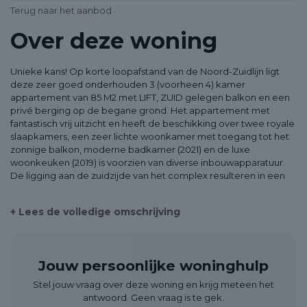
Terug naar het aanbod
Over deze woning
Unieke kans! Op korte loopafstand van de Noord-Zuidlijn ligt
deze zeer goed onderhouden 3 (voorheen 4) kamer
appartement van 85 M2 met LIFT, ZUID gelegen balkon en een
privé berging op de begane grond. Het appartement met
fantastisch vrij uitzicht en heeft de beschikking over twee royale
slaapkamers, een zeer lichte woonkamer met toegang tot het
zonnige balkon, moderne badkamer (2021) en de luxe
woonkeuken (2019) is voorzien van diverse inbouwapparatuur.
De ligging aan de zuidzijde van het complex resulteren in een
zeer lichte woning met veel zonuren op het balkon! Een
werkelijk unieke combinatie die ontzettend gewild is! Word jij
+ Lees de volledige omschrijving
de gelukkige nieuwe bewoner van dit pareltje? Neem dan
(heel) snel contact met op met Urban Makelaars!
Within short walking distance of the North-South metro line,
Jouw persoonlijke woninghulp
you’ll find this well-maintained 3-room (formerly 4-room)
apartment of 85 m² with elevator access, south-facing balcony,
Stel jouw vraag over deze woning en krijg meteen het
and a private storage unit on the ground floor. (For English
antwoord. Geen vraag is te gek.
please scroll down)