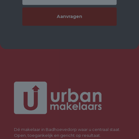
- Trap met verlichting (traprenovatie Nederland).
- Notaris: naar keuze koper, mits koopakte conform Model Ring
bij notaris in Groot Amsterdam.
- Oplevering: in overleg.
- Vraagprijs: € 625.000,- kosten koper.
Kortom, ben je op zoek naar een woning met een centrale
ligging, omringd met (groen) voorzieningen, die ook nog eens
luxe is afgewerkt en klaar voor de toekomst? Dan is de
Roseboom 26 zeker het bezichtigen waard!
Dé makelaar in Badhoevedorp waar u centraal staat.
Open, toegankelijk en gericht op resultaat.