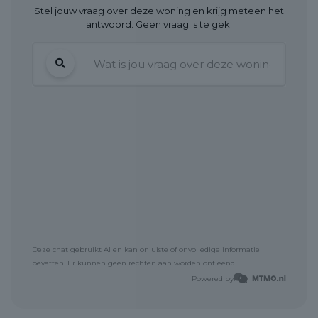
energiezuinige wensen van deze tijd: een optimale isolatie,
Stel jouw vraag over deze woning en krijg meteen het
energielabel A, een warmtepomp, HR-beglazing en
antwoord. Geen vraag is te gek.
vloerverwarming. De 6 zonnepanelen op het dak dragen in
hoge mate bij aan de energiebehoefte. Dit scheelt aanzienlijk in
de energiekosten!
INDELING: Zie de plattegronden in de fotobijlagen en/of maak
een afspraak met Urban Makelaars.
BEGANE GROND:
Entree: royale hal met garderobe inbouwkasten voor jassen,
schoenen en accessoires, uitgebreide meterkast en een luxe
betegelde toiletruimte met zwevend toilet en fonteintje. Vanuit
de hal bereik je de sfeervolle doorzonwoonkamer voorzien van
een visgraat PVC-vloer van vloerverwarming welke een warme
en sfeervolle uitstraling geeft! De luxe open woonkeuken
gelegen aan de voorzijde van de woning met een dekton
stenen aanrechtblad is voorzien van een diverse
inbouwapparatuur: inductiekookplaat, oven, afzuigkap,
Deze chat gebruikt AI en kan onjuiste of onvolledige informatie
vaatwasser, koelkast, vriezer, vaatwasser en de nodige
bevatten. Er kunnen geen rechten aan worden ontleend.
opbergruimte.
Powered by
Er is een ruime eethoek met voldoende ruimte voor een lange
eettafel, perfect voor gezellige diners met familie en vrienden,
een heerlijk knusse televisiehoek en een heerlijke lees- en