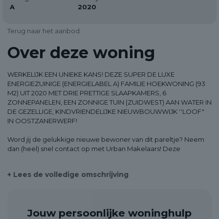
A
2020
Terug naar het aanbod
Over deze woning
WERKELIJK EEN UNIEKE KANS! DEZE SUPER DE LUXE
ENERGIEZUINIGE (ENERGIELABEL A) FAMILIE HOEKWONING (93
M2) UIT 2020 MET DRIE PRETTIGE SLAAPKAMERS, 6
ZONNEPANELEN, EEN ZONNIGE TUIN (ZUIDWEST) AAN WATER IN
DE GEZELLIGE, KINDVRIENDELIJKE NIEUWBOUWWIJK ''LOOF"
IN OOSTZANERWERF!
Word jij de gelukkige nieuwe bewoner van dit pareltje? Neem
dan (heel) snel contact op met Urban Makelaars! Deze
karakteristieke familiewoning heeft een geweldige uitstraling en
niet alleen de buitenkant is mooi. De eigenaar heeft het huis
+ Lees de volledige omschrijving
helemaal naar de wensen van deze tijd uitgevoerd. Denk
daarbij aan een moderne PVC-vloer (met vloerverwarming)
door de gehele woning, strakke wandafwerking, een luxe
woonkeuken voorzien van diverse inbouwapparatuur en een
Jouw persoonlijke woninghulp
geweldige badkamer! De woning is verder uitgevoerd met alle