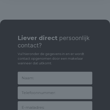
meetrapport aanwezig)
- Energielabel A.
- Bouwjaar 2020.
- Erfpacht onder gunstige voorwaarden vastgelegd,
eeuwigdurend af te kopen voor €120.000,-. Of jaarlijks €3688,-
betalen met een jaarlijkse indexatie.
- Warmtepomp, zonnepanelen en gehele woning voorzien van
vloerverwarming.
Liever direct
persoonlijk
- Zonnige tuin op het zuidwesten.
contact?
- Scholen en kinderopvang en winkelcentrum in directe
omgeving.
Vul hieronder de gegevens in en er wordt
- Zeer goede verbinding met openbaar vervoer en
contact opgenomen door een makelaar
uitvalswegen.
wanneer dat uitkomt.
- Keuken met dektonblad (Intermat voorheen Goedhart
keukens Alphen aan de Rijn).
- Inbouwkasten: garderobekast, kledingkast, tv-meubel,
boekenkast (DBD interiors Abcoude)
- Vloeren PVC visgraat met hoge plinten (Martijn de Wit).
- Stuc- en schilderwerk (DKS stucadoors/Lagerweij).
- Op maat gemaakte raambekleding, overal horren/hordeuren,
zonneschermen boven en beneden (met verlichting) tuinzijde
(Abbring).
- Tuinaanleg (Sijmons).