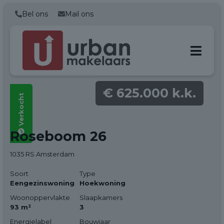
Bel ons
Mail ons
€ 625.000 k.k.
Verkocht
Alle foto's
Roseboom 26
(51)
1035 RS Amsterdam
Soort
Type
Eengezinswoning
Hoekwoning
Woonoppervlakte
Slaapkamers
93 m²
3
Energielabel
Bouwjaar