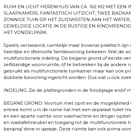
RUIM EN LICHT HERENHUIS VAN CA. 162 M2 MET EEN I
SLAAPKAMERS, FANTASTISCH UITZICHT, TWEE BADKA
ZONNIGE TUIN OP HET ZUIDWESTEN AAN HET WATER,
GEWELDIGE LOCATIE IN DE RUSTIGE EN KINDVRIENDELI
HET VONDELPARK.
Speels, verrassend, ruimtelijk maar bovenal praktisch zi
heerlijke en sfeervolle familiewoning bekeken. Wat de wo
multifunctionele indeling. De begane grond of eerste verd
zelfstandige woonruimte, óf te betrekken bij de andere 
gebruikt als multifunctionele tuinkamer maar kan ook pri
dubbele bewoning ingericht worden. Dus wat u ook zoekt: i
INDELING: Zie de plattegronden in de fotobijlage en/
BEGANE GROND: Voortuin met oprit en de mogelijkheid vo
entree komt u in de ruime hal met een separaat toilet me
en een aparte ruimte voor wasmachine en droger opste
en wastafelmeubel en toegang tot de multifunctionele tu
berging/ drive-in garage. Deze ruimte kan ook prima 