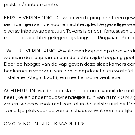
praktijk-/kantoorruimte.
EERSTE VERDIEPING: De woonverdieping heeft een geweld
raampartijen aan de voor en achterzijde. De gezellige w
diverse inbouwapparatuur. Tevens is er een fantastisch ui
met de daarachter gelegen dijk langs de Ringvaart. Kort
TWEEDE VERDIEPING: Royale overloop en op deze verdie
waarvan de slaapkamer aan de achterzijde toegang geeft
Door de hoogte van de kap geven deze slaapkamers een ru
badkamer is voorzien van een inloopdouche en wastafel.
installatie (Atag uit 2018) en mechanische ventilatie.
ACHTERTUIN: Via de openslaande deuren vanuit de multi
heerlijke en onderhoudsvriendelijke tuin van ruim 40 M2
waterrijke ecostrook met zon tot in de laatste uurtjes. Do
is er altijd plek voor de zon of schaduw. Wat een heerlijke
OMGEVING EN BEREIKBAARHEID: