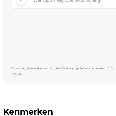
Deze chat gebruikt AI en kan onjuiste of onvolledige informatie bevatten. Er 
ontleend.
Kenmerken