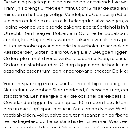
De woning is gelegen in de rustige en kindvriendelijke wo
Tramlijn 1 brengt u met een minuut of 15 naar de stad en m
minuten in het oergezellige Vondelpark. Ook buslijn 63 en
u binnen enkele minuten alle belangrijke uitvalswegen, zo
ligging voor de veeleisende zakenreizigers; Schiphol is in
Utrecht, Den Haag en Rotterdam. Op directe loopafsta
Jumbo, keurslager, Etos, warme bakker, evenals een apo
buitenschoolse opvang en drie basisscholen maar ook de
Kaasboerderij Sloten, bierbrouwerij De 7 Deugden liggen l
Osdorpplein met diverse winkels, supermarkten, restaur
Osdorp en stadsboerderij Osdorp liggen om de hoek. In
gezondheidscentrum, een kinderopvang, theater De Meer
Voor ontspanning en rust kunt u terecht bij recreatiegeb
Natureluur, zwembad Sloterparkbad, fitnesscentrum, ee
stadsstrand. Een heerlijke plek die ook snel bereikbaar
Oeverlanden liggen beiden op ca. 10 minuten fietsafstan
een unieke (top) sportlocatie in Amsterdam Nieuw-Wes
voetbalvelden, volleybalvelden, tennisbanen en golfbanen
recreatiegebied op fietsafstand is de Tuinen van West: e
wandelen, eten / drinken (Rijk van de Keizer), sporten en 