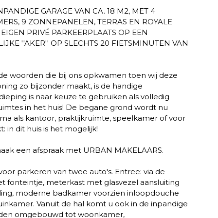
NPANDIGE GARAGE VAN CA. 18 M2, MET 4
MERS, 9 ZONNEPANELEN, TERRAS EN ROYALE
 EIGEN PRIVÉ PARKEERPLAATS OP EEN
JKE ''AKER'' OP SLECHTS 20 FIETSMINUTEN VAN
jn de woorden die bij ons opkwamen toen wij deze
ning zo bijzonder maakt, is de handige
ieping is naar keuze te gebruiken als volledig
ruimtes in het huis! De begane grond wordt nu
ma als kantoor, praktijkruimte, speelkamer of voor
n dit huis is het mogelijk!
of maak een afspraak met URBAN MAKELAARS.
or parkeren van twee auto's. Entree: via de
t fonteintje, meterkast met glasvezel aansluiting
lling, moderne badkamer voorzien inloopdouche
inkamer. Vanuit de hal komt u ook in de inpandige
worden omgebouwd tot woonkamer,