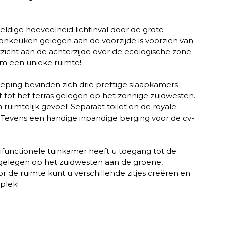
ige hoeveelheid lichtinval door de grote
oonkeuken gelegen aan de voorzijde is voorzien van
tzicht aan de achterzijde over de ecologische zone
om een unieke ruimte!
ping bevinden zich drie prettige slaapkamers
 tot het terras gelegen op het zonnige zuidwesten.
imtelijk gevoel! Separaat toilet en de royale
 Tevens een handige inpandige berging voor de cv-
functionele tuinkamer heeft u toegang tot de
 gelegen op het zuidwesten aan de groene,
or de ruimte kunt u verschillende zitjes creëren en
 plek!