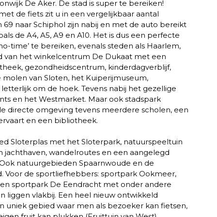
onwijk De Aker. De stad is super te bereiken!
et de fiets zit u in een vergelijkbaar aantal
 69 naar Schiphol zijn nabij en met de auto bereikt
als de A4, A5, A9 en A10. Het is dus een perfecte
 ‘no-time’ te bereiken, evenals steden als Haarlem,
nd van het winkelcentrum De Dukaat met een
theek, gezondheidscentrum, kinderdagverblijf,
 molen van Sloten, het Kuiperijmuseum,
etterlijk om de hoek. Tevens nabij het gezellige
ants en het Westmarket. Maar ook stadspark
 de directe omgeving tevens meerdere scholen, een
vaart en een bibliotheek.
ied Sloterplas met het Sloterpark, natuurspeeltuin
n jachthaven, wandelroutes en een aangelegd
 is. Ook natuurgebieden Spaarnwoude en de
d. Voor de sportliefhebbers: sportpark Ookmeer,
t en sportpark De Eendracht met onder andere
 liggen vlakbij. Een heel nieuw ontwikkeld
en uniek gebied waar men als bezoeker kan fietsen,
eigen fruit kan plukken (Fruittuin van West),