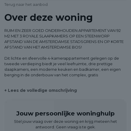
Terug naar het aanbod
Over deze woning
RUIM EN ZEER GOED ONDERHOUDEN APPARTEMENT VAN 92
M2 MET 3 ROYALE SLAAPKAMERS OP EEN STEENWORP
AFSTAND VAN DE AMSTERDAMSE STADSGRENS EN OP KORTE
AFSTAND VAN HET AMSTERDAMSE BOS!
Dit lichte en sfeervolle 4-kamerappartement gelegen op de
tweede verdieping biedt je veel leefruimte, drie prettige
slaapkamers, een moderne keuken en badkamer, een eigen
berging in de onderbouw van het complex, gratis
parkeergelegenheid rond het gebouw en vanaf het zonnige,
woningbrede balkon op het zuidwesten een prachtig vrij uitzicht
+ Lees de volledige omschrijving
over de groene omgeving!
Wonen in Badhoevedorp betekent de rust en ruimte van een
gezellig dorp, maar dan wel op een super centrale en gunstige
Jouw persoonlijke woninghulp
locatie: precies tussen de stadsgrens van Amsterdam en
luchthaven Schiphol. Kinderen kunnen hier veilig en plezierig
Stel jouw vraag over deze woning en krijg meteen het
buitenspelen en in het dorp naar de basisschool. En jij forenst
antwoord. Geen vraag is te gek.
binnen een mum van tijd met de auto (of met de fiets!) richting