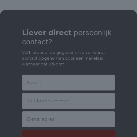
- Balkon van ca. 8 M2 over de gehele breedte van de woning en
gelegen op het zonnige zuidwesten met vrij uitzicht.
- Eigen (fietsen) berging op de begane grond van ca. 7 M2.
- Energielabel C.
- Ruim en goed onderhouden appartement met 3 slaapkamers.
- Eigen grond, gelegen op steenworp afstand van Amsterdam.
Liever direct
persoonlijk
- Parkeren is vrij en zonder vergunning, er is altijd voldoende
contact?
plek voor de deur.
- Uitvalswegen zijn (zeer) vlot bereikbaar.
Vul hieronder de gegevens in en er wordt
- Lift aanwezig en minder valide en rolstoel toegankelijk.
contact opgenomen door een makelaar
- Notaris: naar keuze koper, mits koopakte conform Model Ring
wanneer dat uitkomt.
bij notaris in Groot Amsterdam.
- Oplevering: in overleg, kan en mag snel!
- Vraagprijs: € 409.500,- k.k.
Pak snel je kans indien je op zoek bent naar een instapklare
superleuke 4-kamer appartement in de directe nabijheid van
Amsterdam!