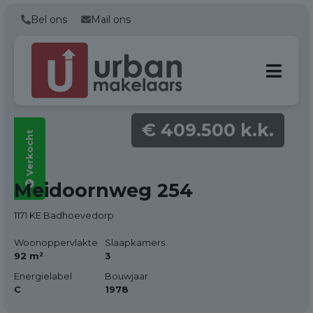
Bel ons
Mail ons
€ 409.500 k.k.
Verkocht
Alle foto's
Meidoornweg 254
(36)
1171 KE Badhoevedorp
Woonoppervlakte
Slaapkamers
92 m²
3
Energielabel
Bouwjaar
C
1978