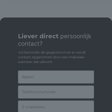
Looking for comfortable, spacious living with character?
Located on the popular Middenweg in Heerhugowaard, this
attractive detached home truly has it all. With no less than 151 m²
of living space, a bedroom and bathroom on the ground floor, a
generous and deep west-facing garden with open views, and
plenty of extension possibilities, this is an ideal home for both
families and those seeking single-level living.
Liever direct
persoonlijk
contact?
Layout: View the floor plans in the photo attachment for a
complete overview or schedule a viewing directly with Urban
Vul hieronder de gegevens in en er wordt
Makelaars.
contact opgenomen door een makelaar
wanneer dat uitkomt.
Ground floor: Upon entering through the authentic front door,
you immediately experience the warm and characterful
atmosphere of this home. The spacious living room offers ample
living space, with a cozy seating area around the wood-burning
stove and an inviting dining area. The wooden floor enhances
the authentic charm.
The generous kitchen with double doors to the outside forms
the heart of the home and offers all possibilities for a modern
open-plan kitchen where cooking and socializing come
together. Adjacent is a spacious bedroom with direct access to
the garden—ideal for ground-floor living or guests.