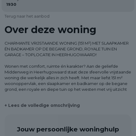
1930
Terug naar het aanbod
Over deze woning
CHARMANTE VRIJSTAANDE WONING (151 M²) MET SLAAPKAMER
ÉN BADKAMER OP DE BEGANE GROND, ROYALE TUIN EN
GARAGE – TOPLOCATIE IN HEERHUGOWAARD!
Wonen met comfort, ruimte én karakter? Aan de geliefde
Middenweg in Heerhugowaard staat deze sfeervolle vrijstaande
woning die werkelijk alles in zich heeft. Met maar liefst 151 m²
woonoppervlak, een slaapkamer en badkamer op de begane
grond, een royale en diepe tuin op het westen met vrij uitzicht
en volop uitbreidingsmogelijkheden, is dit een ideale woning
voor zowel gezinnen als levensloopbestendig wonen.
+ Lees de volledige omschrijving
***English version below***
Indeling: Bekijk de plattegronden in de fotobijlage voor een
Jouw persoonlijke woninghulp
compleet beeld of plan direct een bezichtiging met Urban
Makelaars.