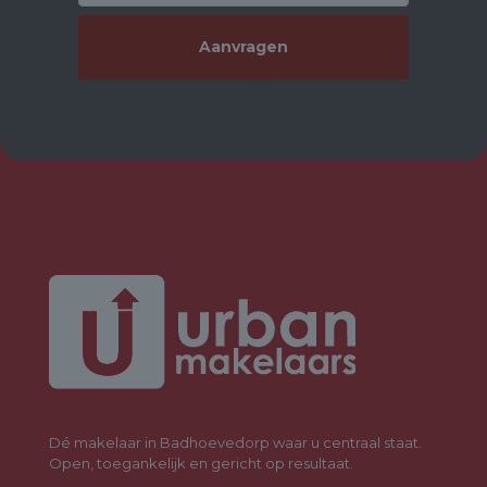
Via the side entrance, you reach the practical utility room with
storage space, the bathroom, a separate toilet, the spiral
staircase to the upper floor, and the living area. The ground floor
also offers excellent possibilities for an extension at the rear,
allowing for the creation of a bright, spacious living area with
beautiful views (see AI impression).
First floor:
Accessible via a characteristic spiral staircase, the upper floor
features three full-sized bedrooms. Thanks to skylights and
dormer windows, all rooms are wonderfully bright. One of the
rooms includes a washbasin and additional storage space. On
the landing, you will find a spacious toilet and a practical storage
cupboard. The central heating system (ATAG, 2021) is neatly
concealed in a separate room.
Outdoor space:
Surrounding the house is a surprisingly spacious and green
garden, offering optimal peace and privacy. The sunny west-
facing backyard enjoys sunlight throughout the day and evening
—perfect for long summer nights. The veranda at the rear is a
Dé makelaar in Badhoevedorp waar u centraal staat.
lovely place to relax. The property also includes a wooden
Open, toegankelijk en gericht op resultaat.
garage and storage shed, ideal for hobbies, storage, or parking.