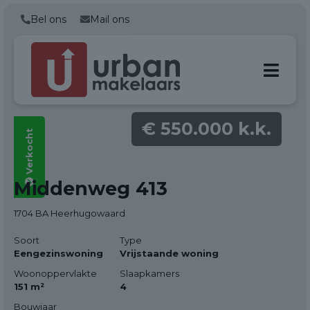
Bel ons
Mail ons
€ 550.000 k.k.
Verkocht
Alle foto's
Middenweg 413
(46)
1704 BA Heerhugowaard
Soort
Type
Eengezinswoning
Vrijstaande woning
Woonoppervlakte
Slaapkamers
151 m²
4
Bouwjaar