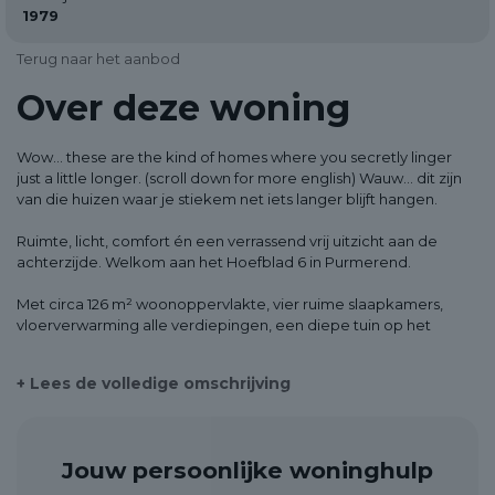
1979
Terug naar het aanbod
Over deze woning
Wow... these are the kind of homes where you secretly linger
just a little longer. (scroll down for more english) Wauw... dit zijn
van die huizen waar je stiekem net iets langer blijft hangen.
Ruimte, licht, comfort én een verrassend vrij uitzicht aan de
achterzijde. Welkom aan het Hoefblad 6 in Purmerend.
Met circa 126 m² woonoppervlakte, vier ruime slaapkamers,
vloerverwarming alle verdiepingen, een diepe tuin op het
noordwesten (middag en avondzon) en een heerlijk groene
ligging aan de achterzijde, biedt deze woning alles wat een
+ Lees de volledige omschrijving
modern gezin zich kan wensen.
Wat direct opvalt is de rust. Aan de achterzijde kijk je niet direct
bij de buren naar binnen, maar geniet je van een opvallend vrij
Jouw persoonlijke woninghulp
en groen uitzicht dat bijna parkachtig aanvoelt. Een zeldzame
kwaliteit die je dagelijks ervaart zodra je de woonkamer