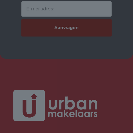
2020). With four full-sized bedrooms, the property offers ample
flexibility for a growing family, working from home, hobby rooms,
or guest accommodation.
Location
The De Gors neighbourhood has long been one of Purmerend's
most popular residential areas. Spaciously designed,
surrounded by greenery, and offering numerous playgrounds,
schools, shops, and public transport facilities, it provides an ideal
environment for family life.
Purmerend city centre, the railway station, and the
Zwanenbloem Shopping Centre are all located within easy
reach. Accessibility to Amsterdam is excellent via both the
Jaagweg and the A7 motorway.
Highlights at a Glance
Approximately 126 m² of living space
Four spacious bedrooms
Underfloor heating on all levels
Open green outlook to the rear
Deep northwest-facing rear garden