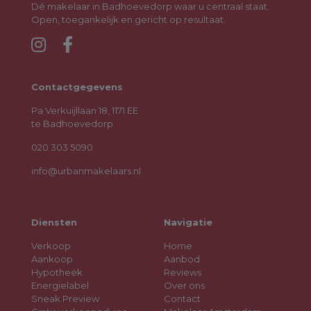
Attractive covered outdoor terrace
Dé makelaar in Badhoevedorp waar u centraal staat.
Mostly fitted with uPVC window frames and HR insulated glazing
Open, toegankelijk en gericht op resultaat.
Well-maintained kitchen and bathroom
Smooth plastered wall finishes throughout
Low-maintenance interior and exterior
Electrical installation renewed in 2016
Central heating boiler installed in 2025
Contactgegevens
Located in a highly sought-after residential area
Excellent connections to Amsterdam
Pa Verkuijllaan 18, 1171 EE
Additional Information
te Badhoevedorp
Completion available from September 2026
Designated project notary: Sterel CS
020 303 5090
Non-occupancy clause applies
info@urbanmakelaars.nl
In Summary
A surprisingly spacious family home in a wonderful location.
Diensten
Navigatie
This is a property where generous living space, everyday
comfort, and a green residential setting come together
Verkoop
Home
perfectly. Ready to move into for buyers seeking immediate
Aankoop
Aanbod
enjoyment, while also offering plenty of potential for those
Hypotheek
Reviews
wishing to further personalise their future home.
Energielabel
Over ons
Sneak Preview
Contact