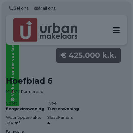
Bel ons
Mail ons
Verkocht onder voorbehoud
€ 425.000 k.k.
Alle foto's
Hoefblad 6
(35)
1441 VM Purmerend
Soort
Type
Eengezinswoning
Tussenwoning
Woonoppervlakte
Slaapkamers
126 m²
4
Bouwjaar